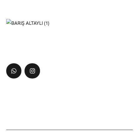
Estetik cerrah olarak, kişilere kendilerini daha iyi
hissettirecek ve güzelliklerini ortaya çıkaracak cerrahi ve
non-cerrahi prosedürler sunmaktan mutluluk duyuyorum.
İletişim
Halaskargazi mah. Halaskargazi cad. No:66-36 Lotus
Nişantaşı no:81 Şişli/İstanbul
info@barisaltayli.com
+90 532 475 16 40