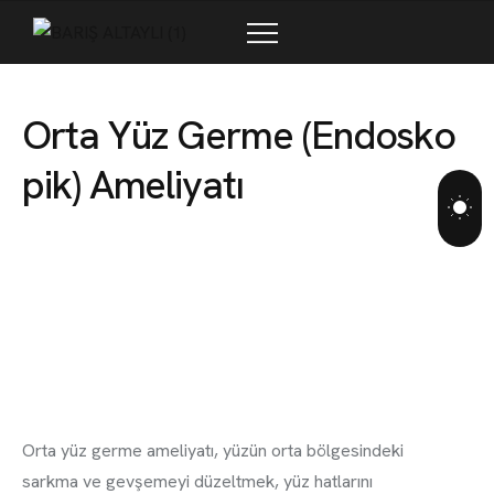
İLETIŞIM
O
r
t
a
Y
ü
z
G
e
r
m
e
(
E
n
d
o
s
k
o
p
i
k
)
A
m
e
l
i
y
a
t
ı
Orta yüz germe ameliyatı, yüzün orta bölgesindeki
sarkma ve gevşemeyi düzeltmek, yüz hatlarını